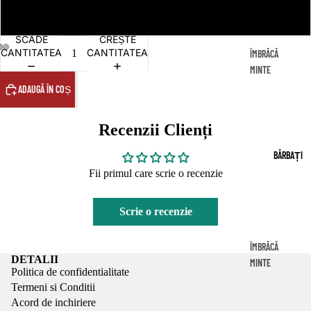
L
SCADE
CREȘTE
CANTITATEA
CANTITATEA
ÎMBRĂCĂ
MINTE
DE
ADAUGĂ ÎN COȘ
ÎNCHIRIA
T
Recenzii Clienți
ROCHI
BĂRBAȚI
I
Fii primul care scrie o recenzie
HAUT
E
Scrie o recenzie
COUT
URE
ÎMBRĂCĂ
DETALII
MINTE
ROCHI
Politica de confidentialitate
DE
Termeni si Conditii
I
ÎNCHIRIA
Acord de inchiriere
T