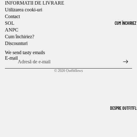
BRAN
INFORMATII DE LIVRARE
COST
D STIL
Utilizarea cooki-uri
Contact
UME
CLASI
SOL
CUM ÎNCHIRIEZ
BĂRB
C
ANPC
Cum închiriez?
AȚI
ROCHI
Discounturi
TRICO
I DE
We send tasty emails
URI
MIREA
E-mail
BĂRB
SA
© 2026
Outfitflows
AȚI
ÎNCĂLȚĂ
MINTE
ÎNCĂLȚĂ
ȘI
MINTE
ACCESOR
ȘI
DESPRE OUTFITF
II
ACCESOR
II
PANT
PANT
OFI